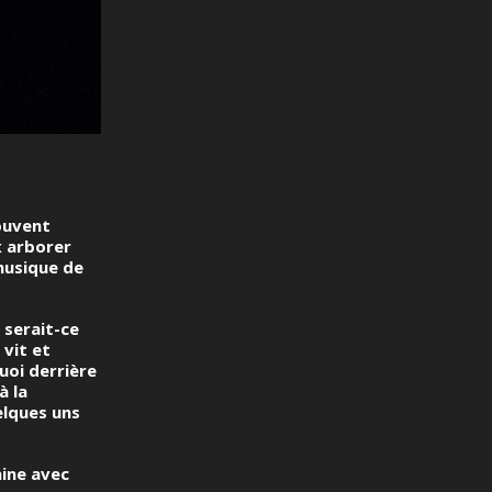
ouvent
ix arborer
 musique de
 serait-ce
 vit et
uoi derrière
à la
elques uns
aine avec