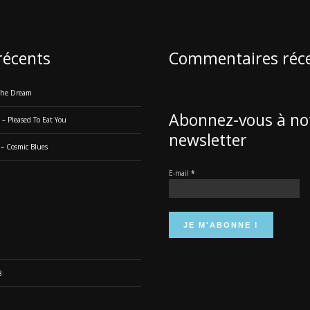
 récents
Commentaires réc
 The Dream
Abonnez-vous à no
 – Pleased To Eat You
newsletter
 – Cosmic Blues
E-mail
*
8