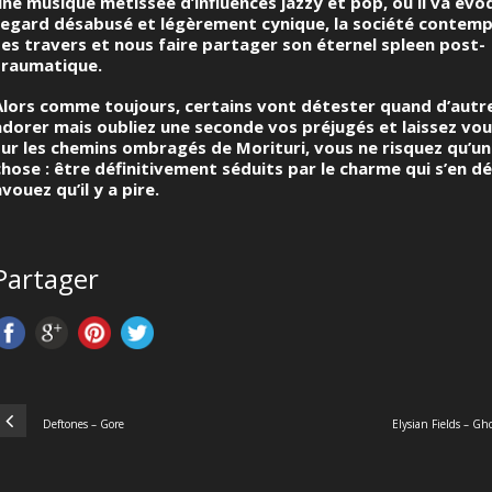
une musique métissée d’influences jazzy et pop, où il va évo
regard désabusé et légèrement cynique, la société contemp
ses travers et nous faire partager son éternel spleen post-
traumatique.
Alors comme toujours, certains vont détester quand d’autr
adorer mais oubliez une seconde vos préjugés et laissez vou
sur les chemins ombragés de Morituri, vous ne risquez qu’un
chose : être définitivement séduits par le charme qui s’en d
vouez qu’il y a pire.
Partager
Deftones – Gore
Elysian Fields – Gh