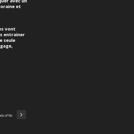
quer avec un
oraine et
es vont
s entrainer
e seule
égage,
osts of No