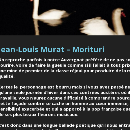
Jean-Louis Murat – Morituri
On reproche parfois à notre Auvergnat préféré de ne pas s
sourire, voire de faire la gueule comme si il fallait à tout pr
une mine de premier de la classe réjoui pour produire de la
qualité.
Certes le personnage est bourru mais si vous avez passé ne
qu’une seule journée d’hiver dans ces contrées austères où il
travaille, vous n’aurez aucune difficulté à comprendre pourq
cette façade sombre se cache un homme au cœur immense, 
sensibilité exacerbée et qui a apporté à la pop française qu
de ses plus beaux fleurons musicaux.
C’est donc dans une longue ballade poétique qu’il nous entr