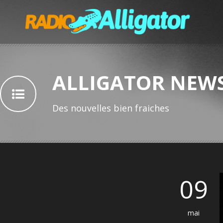
ALLIGATOR NEW
Des nouvelles bien fraiches
09
mai