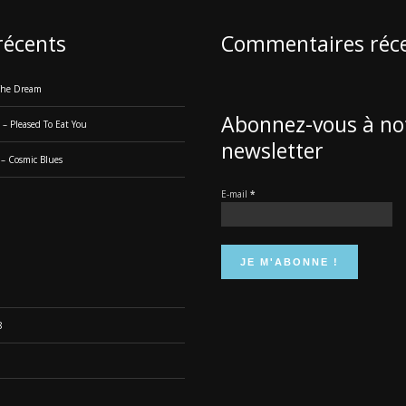
 récents
Commentaires réc
 The Dream
Abonnez-vous à no
 – Pleased To Eat You
newsletter
 – Cosmic Blues
E-mail
*
8