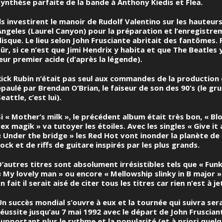
synthèse parfaite de la bande à
Anthony Kiedis
et
Flea
.
Ils investirent le manoir de Rudolf Valentino sur les hauteur
Angeles (Laurel Canyon) pour la préparation et l’enregistr
disque. Le lieu selon John Frusciante abritait des fantômes. 
sûr, si ce n’est que
Jimi Hendrix
y habita et que
The Beatles
y
leur premier acide (d’après la légende).
Rick Rubin n’était pas seul aux commandes de la production c
épaulé par Brendan O’Brian, le faiseur de son des 90’s (le gr
eattle, c’est lui).
Si « Mother’s milk », le précédent album était très bon, « B
sex magik » va tutoyer les étoiles. Avec les singles « Give it
« Under the bridge » les Red Hot vont inonder la planète de 
rock et de riffs de guitare inspirés par les plus grands.
D’autres titres sont absolument irrésistibles tels que « Fun
« My lovely man » ou encore « Mellowship slinky in B major »
n fait il serait aisé de citer tous les titres car rien n’est à je
Un succès mondial s’ouvre à eux et la tournée qui suivra ser
réussite jusqu’au 7 mai 1992 avec le départ de
John Fruscian
supportant plus le rythme et la popularité (et à priori quel