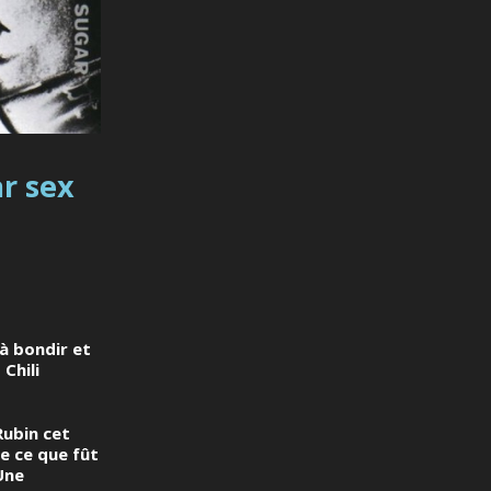
ar sex
à bondir et
Chili
Rubin
cet
de ce que fût
Une