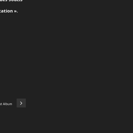
cation ».
1st Album