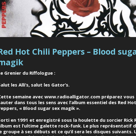
Red Hot Chili Peppers – Blood sug
magik
Le Grenier du Riffologue :
alut les Alli’s, salut les Gator’s.
Cette semaine avec
www.radioalligator.com
préparez vous 
sauter dans tous les sens avec l’album essentiel des
Red Hot 
Peppers
, « Blood sugar sex magik ».
Sorti en 1991 et enregistré sous la houlette du sorcier
Rick 
album est l’ultime galette rock-funk. Le plus représentatif 
le groupe à ses débuts et ce qu’il sera les disques suivants. 