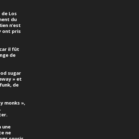
s de Los
ement du
Rien n’est
 ont pris
ar il fût
unge de
lood sugar
 away » et
funk, de
ky monks »,
.
ter.
a une
te
ne
ques soucis