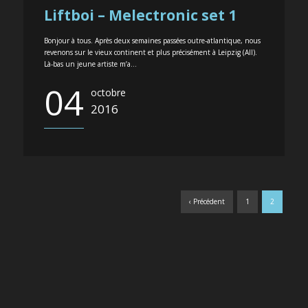
Liftboi – Melectronic set 1
Bonjour à tous. Après deux semaines passées outre-atlantique, nous
revenons sur le vieux continent et plus précisément à Leipzig (All).
Là-bas un jeune artiste m’a...
04
octobre
2016
‹ Précédent
1
2