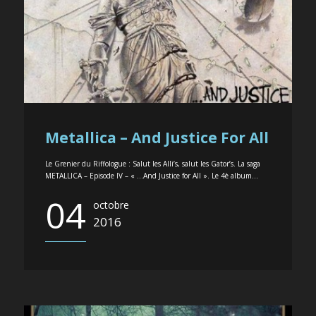
Metallica – And Justice For All
Le Grenier du Riffologue : Salut les Alli’s, salut les Gator’s. La saga
METALLICA – Episode IV – « …And Justice for All ». Le 4è album...
04
octobre
2016