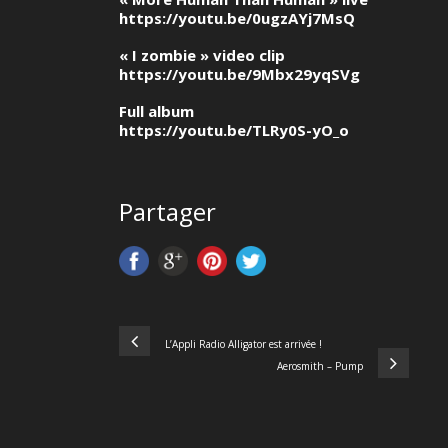
https://youtu.be/0ugzAYj7MsQ
« I zombie » video clip
https://youtu.be/9Mbx29yqSVg
Full album
https://youtu.be/TLRy0S-yO_o
Partager
L’Appli Radio Alligator est arrivée !
Aerosmith – Pump