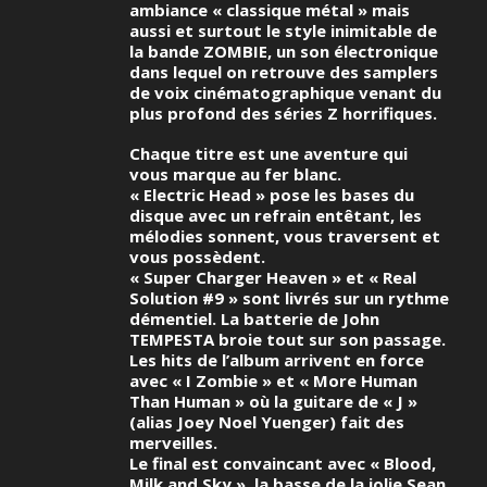
ambiance « classique métal » mais
aussi et surtout le style inimitable de
la bande ZOMBIE, un son électronique
dans lequel on retrouve des samplers
de voix cinématographique venant du
plus profond des séries Z horrifiques.
Chaque titre est une aventure qui
vous marque au fer blanc.
« Electric Head » pose les bases du
disque avec un refrain entêtant, les
mélodies sonnent, vous traversent et
vous possèdent.
« Super Charger Heaven » et « Real
Solution #9 » sont livrés sur un rythme
démentiel. La batterie de John
TEMPESTA broie tout sur son passage.
Les hits de l’album arrivent en force
avec « I Zombie » et « More Human
Than Human » où la guitare de « J »
(alias Joey Noel Yuenger) fait des
merveilles.
Le final est convaincant avec « Blood,
Milk and Sky », la basse de la jolie Sean