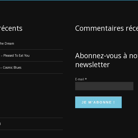
 récents
Commentaires réc
 The Dream
Abonnez-vous à no
 – Pleased To Eat You
newsletter
 – Cosmic Blues
E-mail
*
8