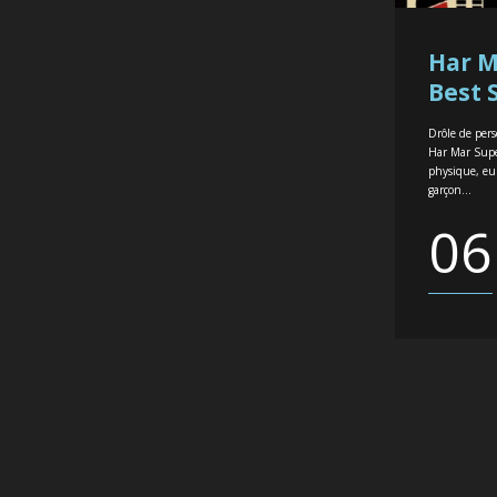
Har M
Best 
Drôle de per
Har Mar Supe
physique, eu
garçon...
06