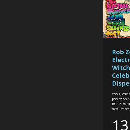
Rob Z
Elect
Witch
Celeb
Dispe
Venez, venez
pénétrer dans
ROB ZOMBIE. 
créatures des 
13