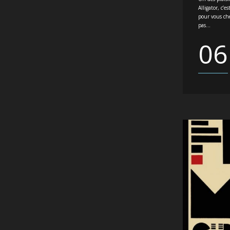
Alligator, c’e
pour vous che
pas...
06