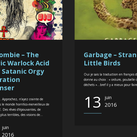
ombie – The
Garbage – Stra
ric Warlock Acid
Little Birds
 Satanic Orgy
Oui je sais la traduction en français
ration
donne au choix : « ordure, poubelle 
déchets »…bref il y a mieux pour faire
nser
13
juin
. Approchez, n’ayez crainte de
2016
 le monde horrifico-merveilleux de
Des rêves d’épouvantes, de
plus terribles, des visions de...
juin
2016