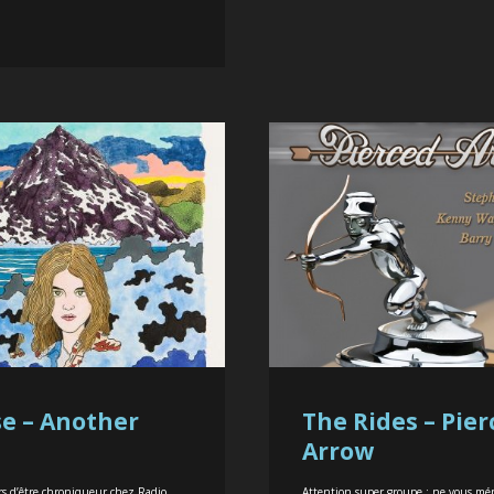
e – Another
The Rides – Pie
d
Arrow
rs d’être chroniqueur chez Radio
Attention super groupe : ne vous mé