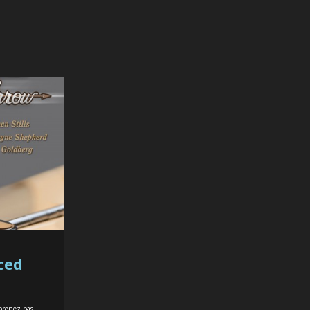
rced
prenez pas