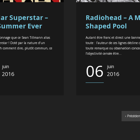
ar Superstar –
Radiohead – A 
Summer Ever
Shaped Pool
sonnage que ce Sean Tillmann alias
Autant être franc et direct une bonne
rstar ! Doté par la nature d’un
toute : l’auteur de ces lignes décline 
h comment dire, plutôt commun, ce
toute remarque ou observation conc
l’objectivité censée être...
06
juin
juin
2016
2016
‹ Précéde