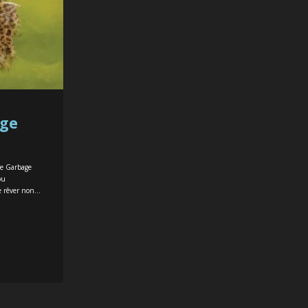
nge
 de Garbage
ou
 rêver non...