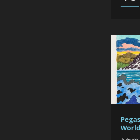
Pegas
Worl
Un des plaisi