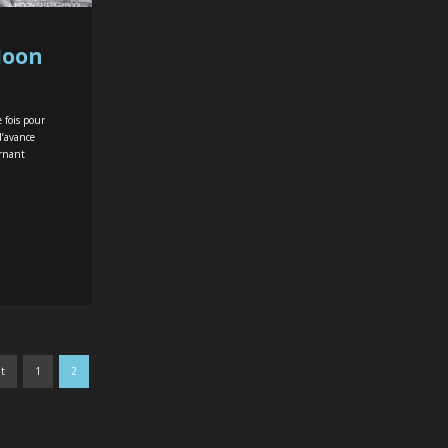
Moon
 fois pour
d’avance
ernant
nt
1
2